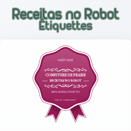
AOÛT 2026
CONFITURE DE FRAISE
RECEITAS NO ROBOT
MON CADEAU POUR TOI
®
FAIT AU THERMOMIX