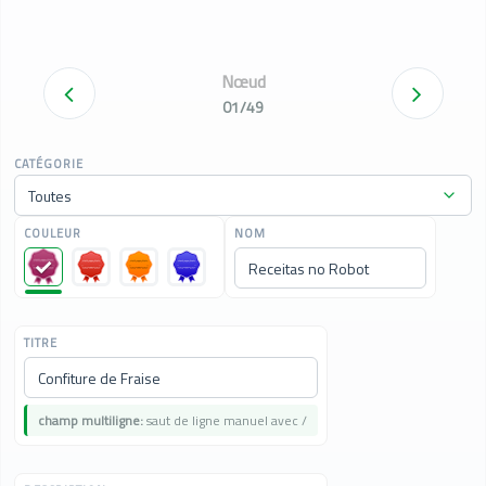
Nœud
01/49
CATÉGORIE
COULEUR
NOM
TITRE
champ multiligne:
saut de ligne manuel avec /